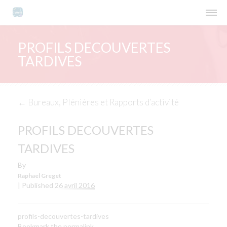
PROFILS DECOUVERTES
TARDIVES
←
Bureaux, Plénières et Rapports d’activité
PROFILS DECOUVERTES
TARDIVES
By
Raphael Greget
|
Published
26 avril 2016
profils-decouvertes-tardives
Bookmark the
permalink
.