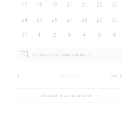
0
0
0
0
0
0
0
17
18
19
20
21
22
23
évènement,
évènement,
évènement,
évènement,
évènement,
évènement,
évènement
0
0
0
0
0
0
0
24
25
26
27
28
29
30
évènement,
évènement,
évènement,
évènement,
évènement,
évènement,
évènement
0
0
0
0
0
0
0
31
1
2
3
4
5
6
évènement,
évènement,
évènement,
évènement,
évènement,
évènement,
évènement
Il n’y a pas d’évènements ce jour là.
Juil
Ce mois-ci
Sep
S’abonner au calendrier