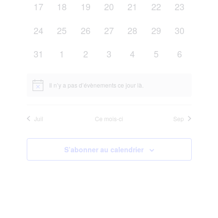
0
0
0
0
0
0
0
17
18
19
20
21
22
23
évènement,
évènement,
évènement,
évènement,
évènement,
évènement,
évènement
0
0
0
0
0
0
0
24
25
26
27
28
29
30
évènement,
évènement,
évènement,
évènement,
évènement,
évènement,
évènement
0
0
0
0
0
0
0
31
1
2
3
4
5
6
évènement,
évènement,
évènement,
évènement,
évènement,
évènement,
évènement
Il n’y a pas d’évènements ce jour là.
Juil
Ce mois-ci
Sep
S’abonner au calendrier